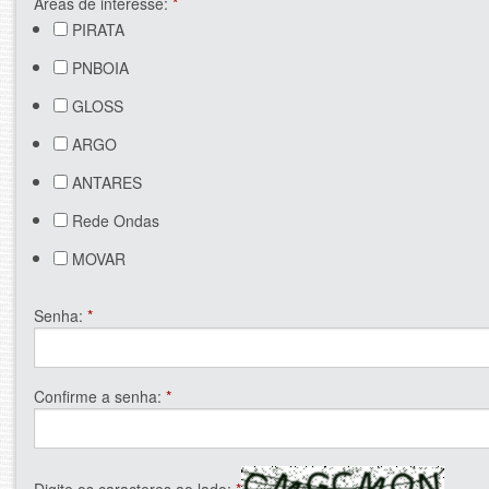
Áreas de interesse:
*
PIRATA
PNBOIA
GLOSS
ARGO
ANTARES
Rede Ondas
MOVAR
Senha:
*
Confirme a senha:
*
Digite os caracteres ao lado:
*